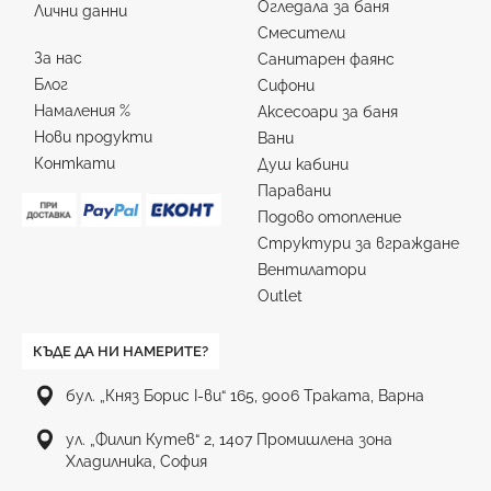
Огледала за баня
Лични данни
Смесители
За нас
Санитарен фаянс
Блог
Сифони
Намаления %
Аксесоари за баня
Нови продукти
Вани
Конткати
Душ кабини
Паравани
Подово отопление
Структури за вграждане
Вентилатори
Outlet
КЪДЕ ДА НИ НАМЕРИТЕ?
бул. „Княз Борис I-ви“ 165, 9006 Траката, Варна
ул. „Филип Кутев“ 2, 1407 Промишлена зона
Хладилника, София