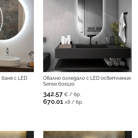
 баня с LED
Овално огледало с LED осветление
Sense 60х120
342.57
€ / бр.
ПРОДУКТА
КЪМ ПРОДУКТА
670.01
лв / бр.