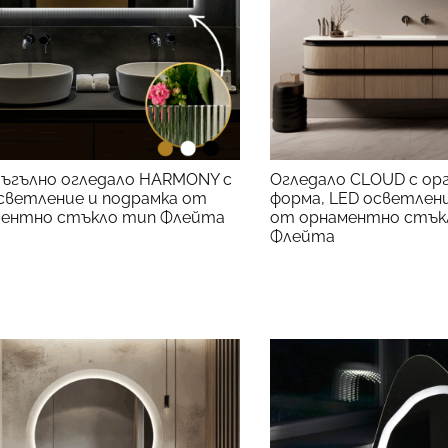
ъгълно огледало HARMONY с
Огледало CLOUD с ор
светление и подрамка от
форма, LED осветлен
КЪМ ПРОДУКТА
ментно стъкло тип Флейта
от орнаментно стък
КЪМ 
Флейта