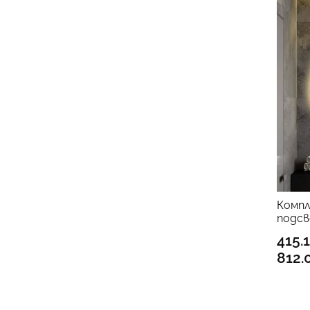
Компл
подсв
415.
812.