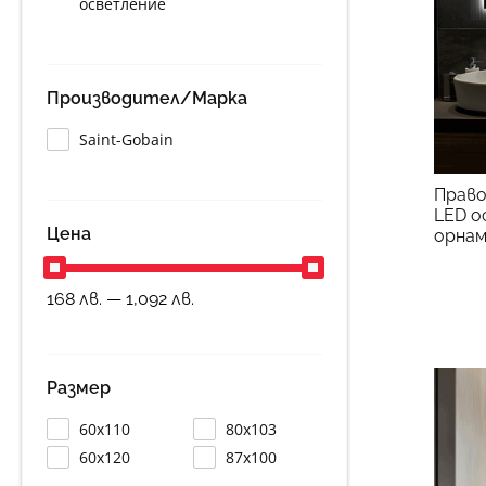
осветление
Производител/Марка
Saint-Gobain
Право
LED о
Цена
орна
168 лв. — 1,092 лв.
Размер
60х110
80х103
60х120
87х100