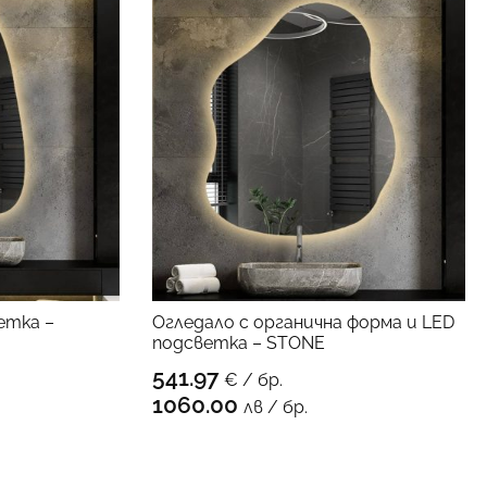
етка –
Огледало с органична форма и LED
подсветка – STONE
541.97
€ / бр.
ПРОДУКТА
КЪМ ПРОДУКТА
1060.00
лв / бр.