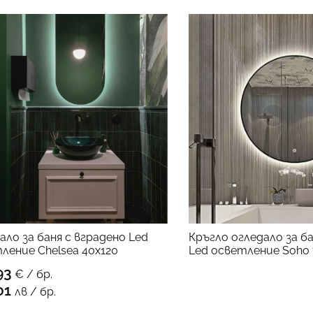
ало за баня с вградено Led
Кръгло огледало за ба
КЪМ 
ление Chelsea 40х120
Led осветление Soho 
93
€ / бр.
КЪМ ПРОДУКТА
01
лв / бр.