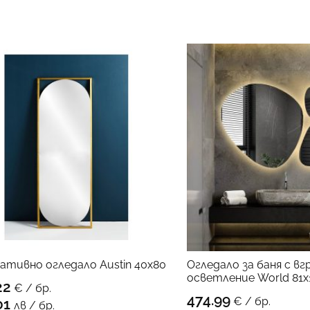
ативно oгледало Austin 40х80
Огледало за баня с вг
осветление World 81х
22
€ / бр.
КЪМ ПРОДУКТА
474.99
€ / бр.
01
лв / бр.