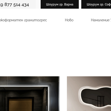
59 877 514 434
Шоурум гр. Варна
Шоурум гр. Соф
окоформатен гранитогрес
Ново
Намаление