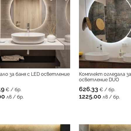
ало за баня с LED осветление
Комплект огледала за
осветление DUO
49
626.33
€ / бр.
€ / бр.
КЪМ ПРОДУКТА
КЪМ 
00
1225.00
лв / бр.
лв / бр.