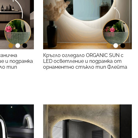
ганична
Кръгло огледало ORGANIC SUN с
ие и подрамка
LED осветление и подрамка от
КЪМ ПРОДУКТА
ло тип
орнаментно стъкло тип Флейта
ПРОДУКТА