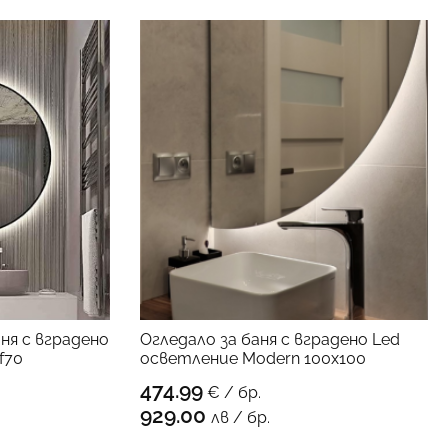
ня с вградено
Огледало за баня с вградено Led
ПРОДУКТА
f70
осветление Modern 100х100
474.99
€ / бр.
КЪМ ПРОДУКТА
929.00
лв / бр.