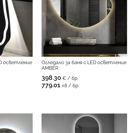
ED осветление
Oгледало за баня с LED осветление
AMBER
398.30
€ / бр.
ПРОДУКТА
КЪМ ПРОДУКТА
779.01
лв / бр.