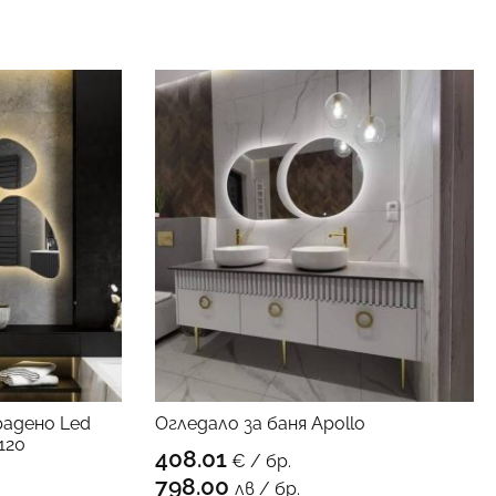
радено Led
Огледало за баня Apollo
120
408.01
€ / бр.
КЪМ ПРОДУКТА
798.00
лв / бр.