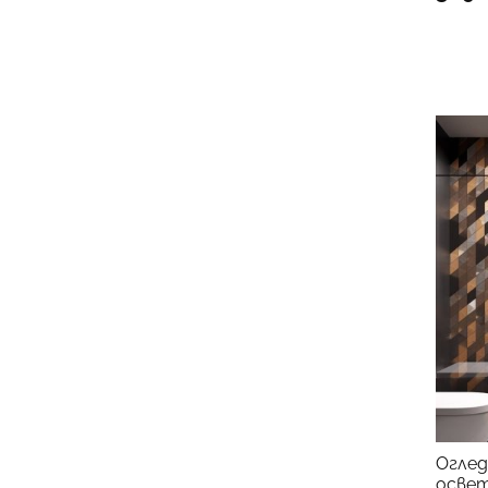
Оглед
освет