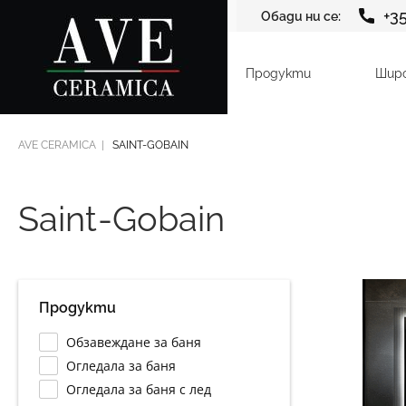
+3
Обади ни се:
Продукти
Шир
AVE CERAMICA
SAINT-GOBAIN
Saint-Gobain
Продукти
Обзавеждане за баня
Огледала за баня
Огледала за баня с лед