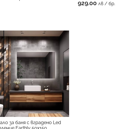
КЪМ 
929.00
лв / бр.
ало за баня с вградено Led
ление Earthly 50х150