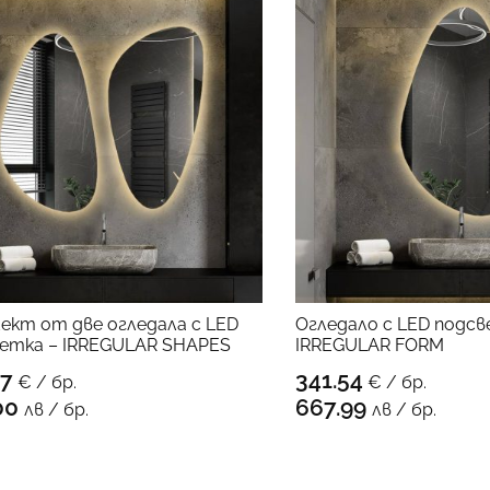
ект от две огледала с LED
Огледало с LED подсв
етка – IRREGULAR SHAPES
IRREGULAR FORM
17
341.54
€ / бр.
€ / бр.
КЪМ ПРОДУКТА
КЪМ 
00
667.99
лв / бр.
лв / бр.