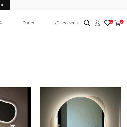
ия
0
0
 %
Outlet
3D проекти