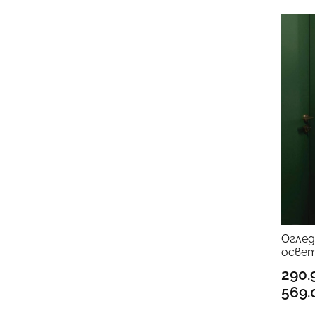
Оглед
освет
290.
569.