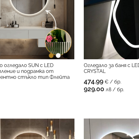
о огледало SUN с LED
Oгледало за баня с L
ление и подрамка от
CRYSTAL
КЪМ ПРОДУКТА
ментно стъкло тип Флейта
474.99
€ / бр.
КЪМ 
929.00
лв / бр.