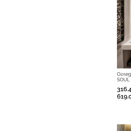
Oглед
SOUL
316.
619.