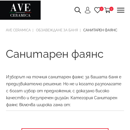
0
0
AVE CERAMICA
ОБЗАВЕЖДАНЕ ЗА БАНЯ
САНИТАРЕН ФАЯНС
Санитарен фаянс
Изборът на точния санитарен фаянс за вашата баня е
предизвикателно решение. Но не и когато разполагате
с богат избор от предложения, с доказано високо
качество и безупречен дизайн. Категория Санитарен
фаянс включва широка гама от:
Мивки за баня;
Окачени тоалетни чинии;