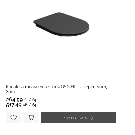
Капак за тоалетна чиния GSG HIT! – черен мат,
Slim
264.59
€ / бр.
517.49
лв / бр.
КЪМ ПРОДУКТА