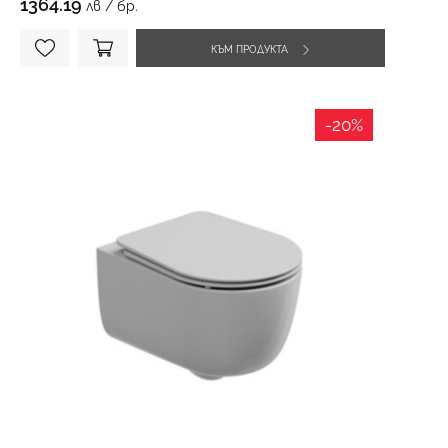
1364.19
лв / бр.
КЪМ ПРОДУКТА
-20%