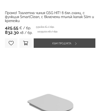
Промо! Тоалетна чиния GSG HIT! в бял гланц, с
функция SmartClean, с включени тънък капак Slim и
крепежи
425.55
531.60
€ / бр.
€ / бр.
832.30
1039.72 лв / бр.
лв / бр.
КЪМ ПРОДУКТА