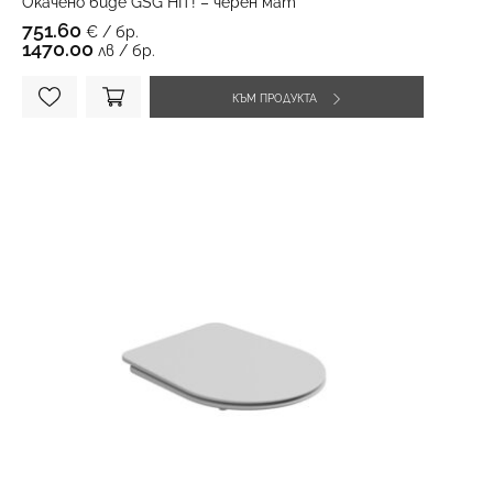
Окачено биде GSG HIT! – черен мат
751.60
€ / бр.
1470.00
лв / бр.
КЪМ ПРОДУКТА