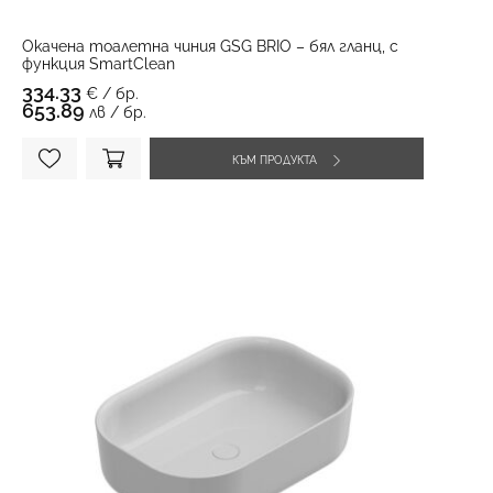
Окачена тоалетна чиния GSG BRIO – бял гланц, с
функция SmartClean
334.33
€ / бр.
653.89
лв / бр.
КЪМ ПРОДУКТА