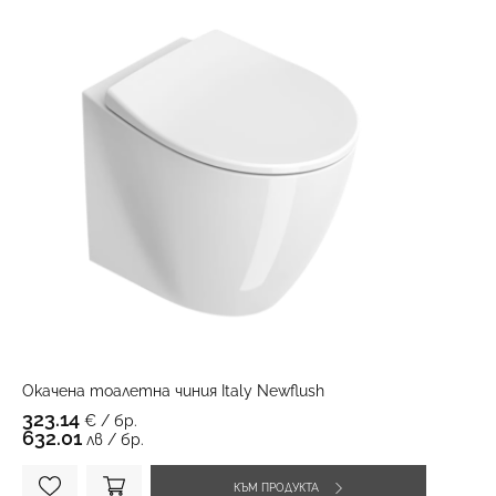
Окачена тоалетна чиния Italy Newflush
323.14
€ / бр.
632.01
лв / бр.
КЪМ ПРОДУКТА