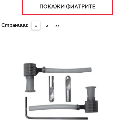
Моноблок;
ПОКАЖИ ФИЛТРИТЕ
Бидета;
И още много други решения за съвременни бани;
Страници:
1
2
>>
Проектиран така, че да предостави
всичко необходимо за съвременната баня
Това, което отличава висококачествения санитарен
фаянс е неговия дизайн и комфорт. Проектиран така, че
да пасва до съвършенство във вашата баня, той
осигурява и пълно усещане за комфорт, без значение от
вида на цялостното обзавеждане. Създаден е за да се
впише с лекота във всяко едно съвременно
обзавеждане.
Бързият монтаж и пестенето на вода са други важни
предимства на италианския санитарен фаянс, които
определено оценяваме. Всяко решение е внимателно
проектирано за да се монтира бързо и лесно във