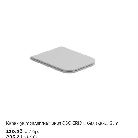
Капак за тоалетна чиния GSG BRIO – бял гланц, Slim
120.26
€ / бр.
235.21
лв / бр.