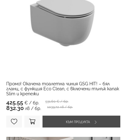
Промо! Окачена тоалетна чиния GSG HIT! – бял
гланц, с функция Eco Clean, с включени тънък капак
Slim и крепежи
425.55
531.60
€ / бр.
€ / бр.
832.30
1039.72 лв / бр.
лв / бр.
КЪМ ПРОДУКТА