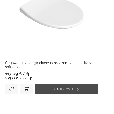
Седалка и капак за окачена тоалетна чиния Italy
soft close
117.09
€ / бр.
229.01
лв / бр.
КЪМ ПРОДУКТА