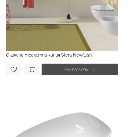
Окачена тоалетна чиния Sfera Newflush
КЪМ ПРОДУКТА