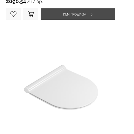
2898.54
лв / бр.
КЪМ ПРОДУКТА