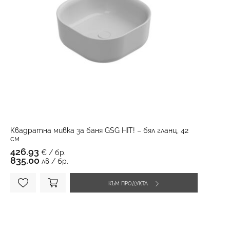
Квадратна мивка за баня GSG HIT! – бял гланц, 42
см
426.93
€ / бр.
835.00
лв / бр.
КЪМ ПРОДУКТА