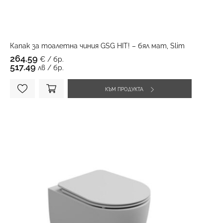
Капак за тоалетна чиния GSG HIT! – бял мат, Slim
264.59
€ / бр.
517.49
лв / бр.
КЪМ ПРОДУКТА