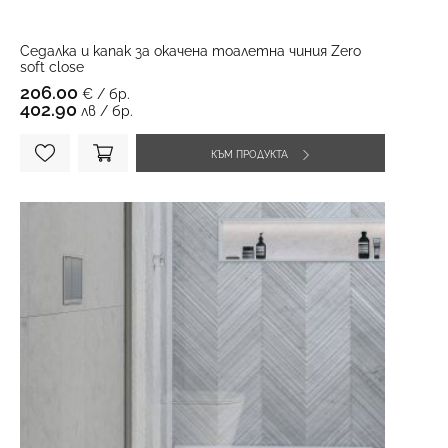
Седалка и капак за окачена тоалетна чиния Zero
soft close
206.00
€ / бр.
402.90
лв / бр.
КЪМ ПРОДУКТА