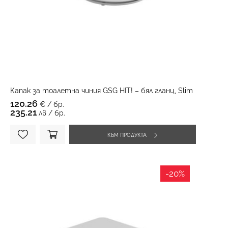
Капак за тоалетна чиния GSG HIT! – бял гланц, Slim
120.26
€ / бр.
235.21
лв / бр.
КЪМ ПРОДУКТА
-20%