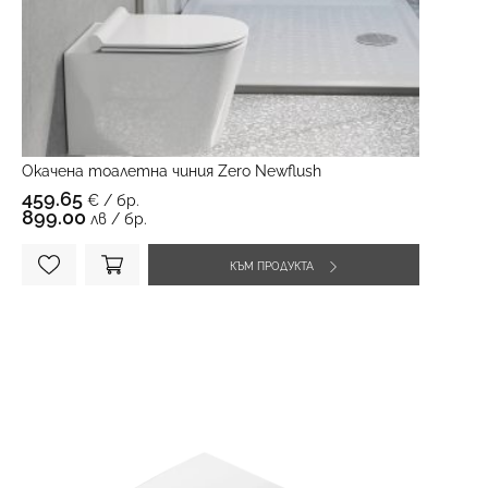
Окачена тоалетна чиния Zero Newflush
459.65
€ / бр.
899.00
лв / бр.
КЪМ ПРОДУКТА