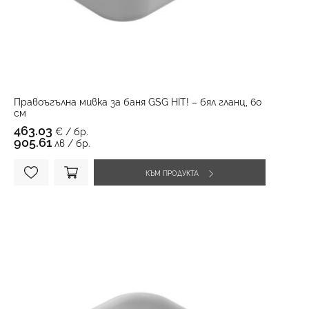
Правоъгълна мивка за баня GSG HIT! – бял гланц, 60
см
463.03
€ / бр.
905.61
лв / бр.
КЪМ ПРОДУКТА