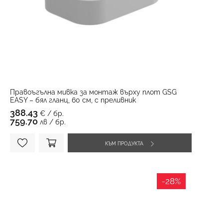
Правоъгълна мивка за монтаж върху плот GSG
EASY – бял гланц, 60 см, с преливник
388.43
€ / бр.
759.70
лв / бр.
КЪМ ПРОДУКТА
-28%