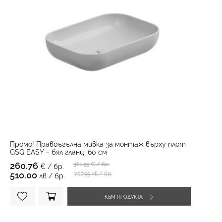
Промо! Правоъгълна мивка за монтаж върху плот
GSG EASY – бял гланц, 60 см
260.76
361.99
€ / бр.
€ / бр.
510.00
707.99 лв / бр.
лв / бр.
КЪМ ПРОДУКТА