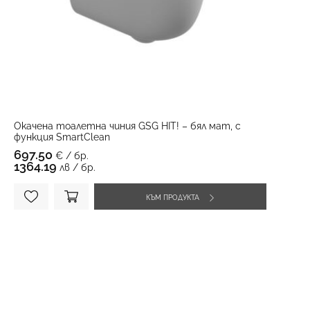
Окачена тоалетна чиния GSG HIT! – бял мат, с
функция SmartClean
697.50
€ / бр.
1364.19
лв / бр.
КЪМ ПРОДУКТА