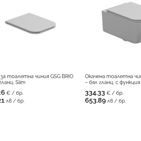
 за тоалетна чиния GSG BRIO
Окачена тоалетна чи
гланц, Slim
– бял гланц, с функция
26
334.33
€ / бр.
€ / бр.
КЪМ ПРОДУКТА
КЪМ 
21
653.89
лв / бр.
лв / бр.