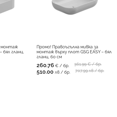
а монтаж
Промо! Правоъгълна мивка за
 бял гланц,
монтаж върху плот GSG EASY – бял
гланц, 60 см
361.99
€ / бр.
260.76
€ / бр.
ПРОДУКТА
КЪМ ПРОДУКТА
707.99 лв / бр.
510.00
лв / бр.