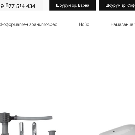
59 877 514 434
Шоурум гр. Варна
Шоурум гр. Соф
окоформатен гранитогрес
Ново
Намаление