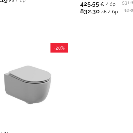
лв / бр.
531.
425.55
€ / бр.
КЪМ 
103
832.30
лв / бр.
-20%