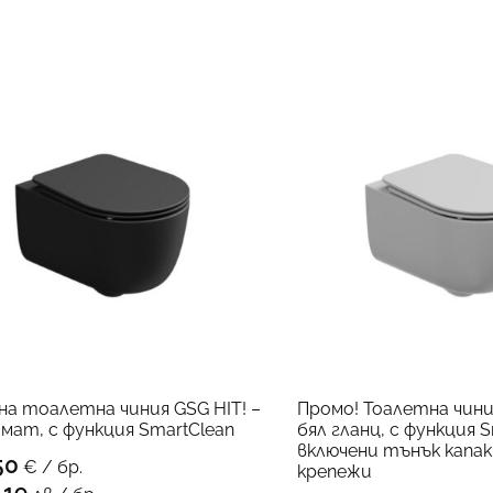
на тоалетна чиния GSG HIT! –
Промо! Тоалетна чиния
 мат, с функция SmartClean
бял гланц, с функция S
включени тънък капак 
50
€ / бр.
крепежи
КЪМ ПРОДУКТА
.19