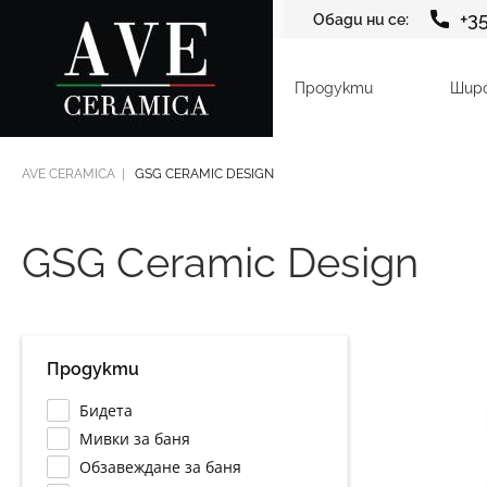
+3
Обади ни се:
Продукти
Шир
AVE CERAMICA
GSG CERAMIC DESIGN
GSG Ceramic Design
Продукти
Бидета
Мивки за баня
Обзавеждане за баня