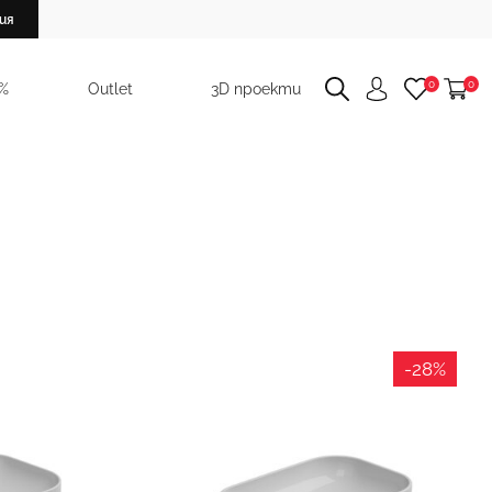
ия
0
0
 %
Outlet
3D проекти
-28%