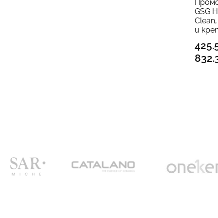
Промо
GSG HI
Clean
и кре
425.
832.