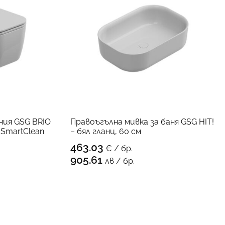
ния GSG BRIO
Правоъгълна мивка за баня GSG HIT!
 SmartClean
– бял гланц, 60 см
463.03
€ / бр.
ПРОДУКТА
КЪМ ПРОДУКТА
905.61
лв / бр.