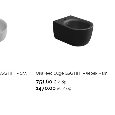
SG HIT! – бял
Окачено биде GSG HIT! – черен мат
751.60
€ / бр.
КЪМ ПРОДУКТА
1470.00
лв / бр.
ПРОДУКТА