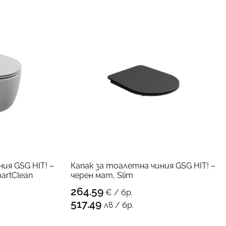
ия GSG HIT! –
Капак за тоалетна чиния GSG HIT! –
artClean
черен мат, Slim
264.59
€ / бр.
ПРОДУКТА
КЪМ ПРОДУКТА
517.49
лв / бр.