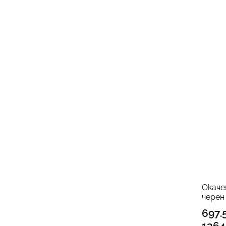
Окаче
черен
697.
1364