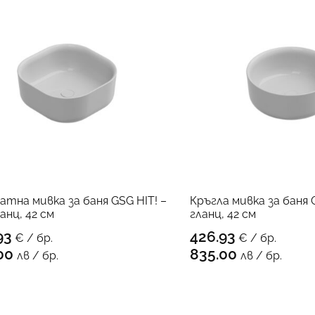
атна мивка за баня GSG HIT! –
Кръгла мивка за баня G
анц, 42 см
гланц, 42 см
93
426.93
€ / бр.
€ / бр.
КЪМ ПРОДУКТА
КЪМ 
00
835.00
лв / бр.
лв / бр.