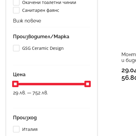
Окачени тоалетни чинии
Санитарен фаянс
Производител/Марка
GSG Ceramic Design
Монт
и бид
29.0
Цена
56.8
29 лв. — 752 лв.
Произход
Италия