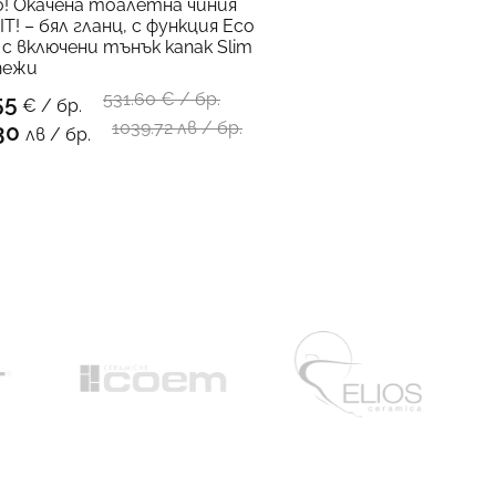
! Окачена тоалетна чиния
T! – бял гланц, с функция Eco
, с включени тънък капак Slim
пежи
531.60
€ / бр.
55
€ / бр.
КЪМ ПРОДУКТА
1039.72 лв / бр.
30
лв / бр.