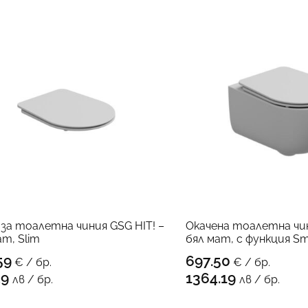
 за тоалетна чиния GSG HIT! –
Окачена тоалетна чин
ат, Slim
бял мат, с функция Sm
59
697.50
€ / бр.
€ / бр.
КЪМ ПРОДУКТА
КЪМ 
49
1364.19
лв / бр.
лв / бр.