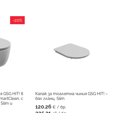
-20%
 GSG HIT! в
Капак за тоалетна чиния GSG HIT! –
martClean, с
бял гланц, Slim
Slim и
120.26
€ / бр.
КЪМ ПРОДУКТА
235.21