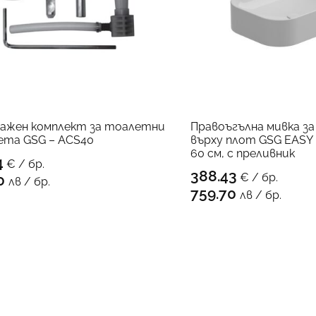
ажен комплект за тоалетни
Правоъгълна мивка з
ета GSG – ACS40
върху плот GSG EASY –
60 см, с преливник
4
€ / бр.
КЪМ ПРОДУКТА
388.43
€ / бр.
0
лв / бр.
КЪМ 
759.70
лв / бр.