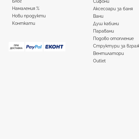
Блог
Сифони
Намаления %
Аксесоари за баня
Нови продукти
Вани
Конткати
Душ кабини
Паравани
Подово отопление
Структури за вгра
Вентилатори
Outlet