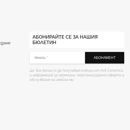
АБОНИРАЙТЕ СЕ ЗА НАШИЯ
БЮЛЕТИН
ждане
Да, бих желал/а да получавам новини от AVE Ceramica
и информация за промоции, персонализирани оферти и
обслужване на имейла ми.