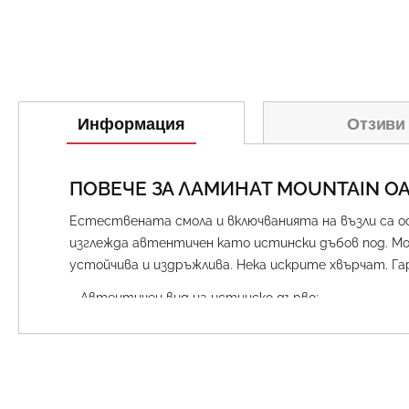
Информация
Отзиви
ПОВЕЧЕ ЗА ЛАМИНАТ MOUNTAIN OAK
Естествената смола и включванията на възли са о
изглежда автентичен като истински дъбов под. Mo
устойчива и издръжлива. Нека искрите хвърчат. Г
– Автентичен вид на истинско дърво;
– Изключително дълги, изключително широки панели
– Най-висока степен на износване AC 5;
– Устойчив на пламък и антистатичен;
– Специална защита от влага;
– Дебелина 10мм;