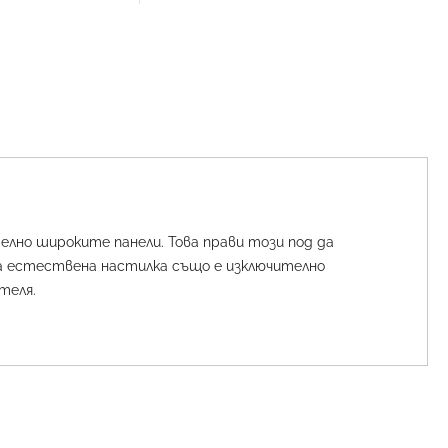
лно широките панели. Това прави този под да
та естествена настилка също е изключително
теля.