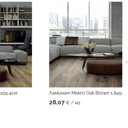
5х24,4см
Ламинат Makro Oak Brown 1,845х2
УКТА
КЪМ ПРОДУК
28,07
€ / м2