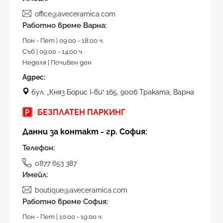
office@aveceramica.com
Работно време Варна:
Пон - Пет | 09:00 - 18:00 ч.
Съб | 09:00 - 14:00 ч.
Неделя | Почивен ден
Адрес:
бул. „Княз Борис I-ви“ 165, 9006 Траката, Варна
БЕЗПЛАТЕН ПАРКИНГ
Данни за контакт - гр. София:
Телефон:
0877 653 387
Имейл:
boutique@aveceramica.com
Работно време София:
Пон - Пет | 10:00 - 19:00 ч.