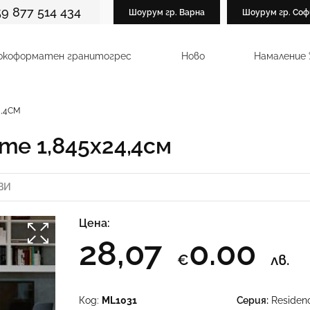
59 877 514 434
Шоурум гр. Варна
Шоурум гр. Соф
окоформатен гранитогрес
Ново
Намаление
4,4СМ
me 1,845х24,4см
ВИ
Цена:
28,07
0.00
€
лв.
Код:
ML1031
Серия:
Residen