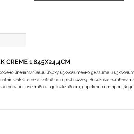
 CREME 1,845Х24,4СМ
собено впечатляващи върху изключително дългите и изключите
untain Oak Creme е любов от пръв поглед. Висококачествена
арантирано качество и издръжливост, директно от производи
;