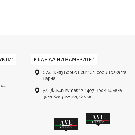
УКТИ:
КЪДЕ ДА НИ НАМЕРИТЕ?
бул. „Княз Борис I-ви“ 165, 9006 Траката,
Варна
аса
ул. „Филип Кутев“ 2, 1407 Промишлена
зона Хладилника, София