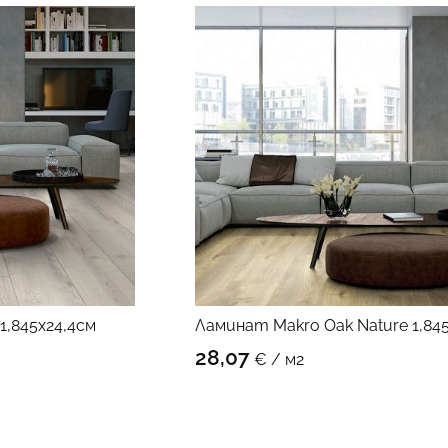
1,845х24,4см
Ламинат Makro Oak Nature 1,84
ОДУКТА
КЪМ ПРОД
28,07
€ / м2