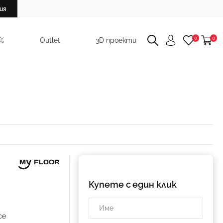
ия
0
0
 %
Outlet
3D проекти
Купете с един клик
ce