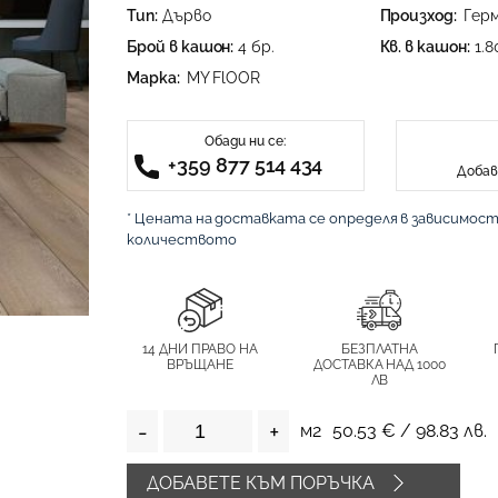
Тип:
Дърво
Произход:
Гер
Брой в кашон:
4 бр.
Кв. в кашон:
1.8
Марка:
MY FlOOR
Обади ни се:
+359 877 514 434
Добав
* Цената на доставката се определя в зависимос
количеството
14 ДНИ ПРАВО НА
БЕЗПЛАТНА
ВРЪЩАНЕ
ДОСТАВКА НАД 1000
ЛВ
-
+
м2
50.53
€ /
98.83
лв.
ДОБАВЕТЕ КЪМ ПОРЪЧКА