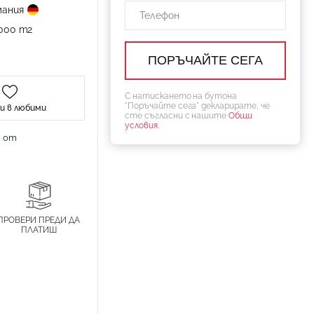
мания
000 m2
С натискането на бутона
"Поръчайте сега" декларирате, че
и в любими
сте съгласни с нашите
Общи
условия.
т от
ПРОВЕРИ ПРЕДИ ДА
ПЛАТИШ