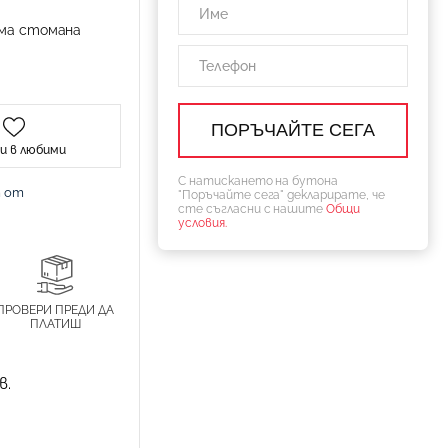
ма стомана
и в любими
С натискането на бутона
т от
"Поръчайте сега" декларирате, че
сте съгласни с нашите
Общи
условия.
ПРОВЕРИ ПРЕДИ ДА
ПЛАТИШ
в.