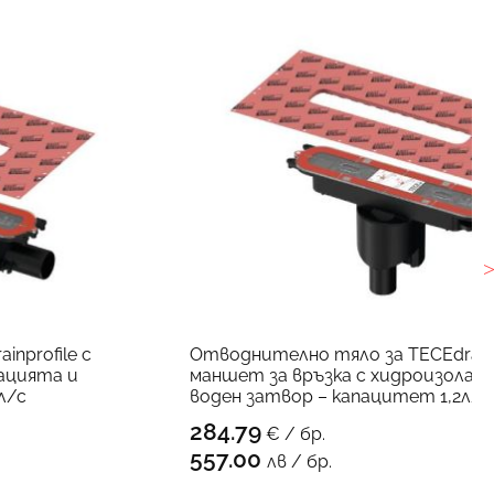
nprofile с
Отводнително тяло за TECEdrainpr
ацията и
маншет за връзка с хидроизолац
л/с
воден затвор – капацитет 1,2л/с
284.79
€ / бр.
УКТА
КЪМ ПРОДУК
557.00
лв / бр.