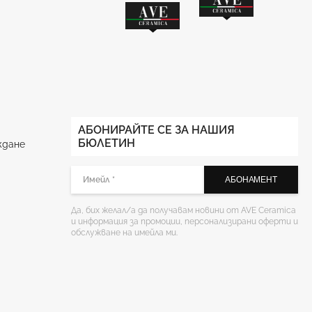
АБОНИРАЙТЕ СЕ ЗА НАШИЯ
БЮЛЕТИН
ждане
Да, бих желал/а да получавам новини от AVE Ceramica
и информация за промоции, персонализирани оферти и
обслужване на имейла ми.