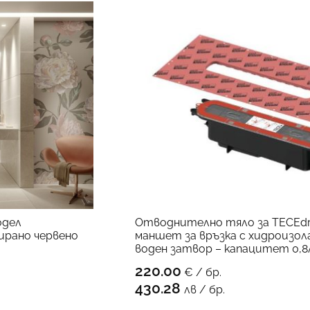
ект – 290,00 €
одел
Отводнително тяло за TECEdrai
ирано червено
маншет за връзка с хидроизол
воден затвор – капацитет 0,8
220.00
€ / бр.
ОДУКТА
КЪМ ПРОД
430.28
лв / бр.