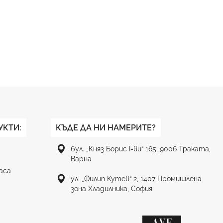
УКТИ:
КЪДЕ ДА НИ НАМЕРИТЕ?
бул. „Княз Борис I-ви“ 165, 9006 Траката,
Варна
аса
ул. „Филип Кутев“ 2, 1407 Промишлена
зона Хладилника, София