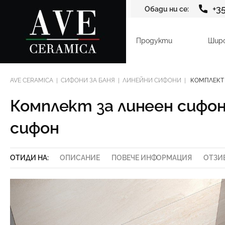
+3
Обади ни се:
Продукти
Шир
AVE CERAMICA
СИФОНИ ЗА БАНЯ
ЛИНЕЙНИ СИФОНИ
КОМПЛЕКТ 
Комплект за линеен сифон
сифон
ОТИДИ НА:
ОПИСАНИЕ
ПОВЕЧЕ ИНФОРМАЦИЯ
ОТЗИ