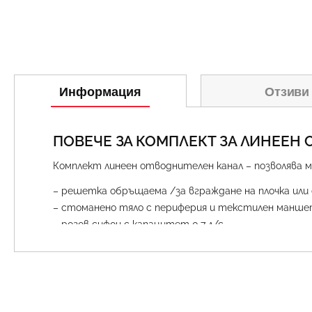
Информация
Отзиви
ПОВЕЧЕ ЗА КОМПЛЕКТ ЗА ЛИНЕЕН 
Комплект линеен отводнителен канал – позволява 
– решетка обръщаема /за вграждане на плочка ил
– стоманено тяло с периферия и текстилен маншет
– рогов сифон с капацитет 0,7 л/с.
Варианти и цени:
– 15103069 – номинален размер 600 mm / цена компл
– 15103079 – номинален размер 700 mm / цена компл
– 15103089 – номинален размер 800 mm / цена компл