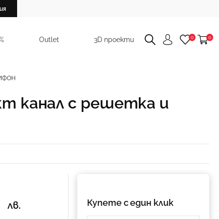
ия
0
0
 %
Outlet
3D проекти
СИФОН
кт канал с решетка и
0
Купете с един клик
лв.