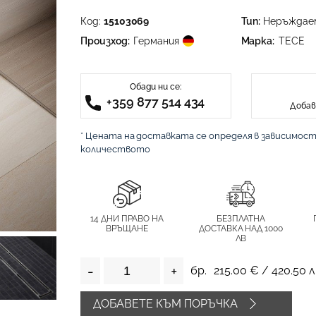
Код:
15103069
Тип:
Неръждае
Произход:
Германия
Марка:
TECE
Обади ни се:
+359 877 514 434
Добав
* Цената на доставката се определя в зависимос
количеството
14 ДНИ ПРАВО НА
БЕЗПЛАТНА
ВРЪЩАНЕ
ДОСТАВКА НАД 1000
ЛВ
-
+
бр.
215.00
€ /
420.50
л
ДОБАВЕТЕ КЪМ ПОРЪЧКА