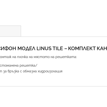
СИФОН МОДЕЛ LINUS TILE – КОМПЛЕКТ КА
монтаж на плочка на мястото на решетката:
и стоманена решетка/
 за връзка с обмазна хидроизолация
ект – 215,00 €
ект – 230,00 €
ект – 255,00 €