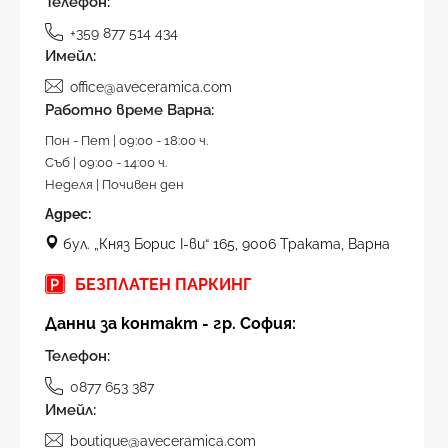
Телефон:
+359 877 514 434
Имейл:
office@aveceramica.com
Работно време Варна:
Пон - Пет | 09:00 - 18:00 ч.
Съб | 09:00 - 14:00 ч.
Неделя | Почивен ден
Адрес:
бул. „Княз Борис I-ви“ 165, 9006 Траката, Варна
БЕЗПЛАТЕН ПАРКИНГ
Данни за контакт - гр. София:
Телефон:
0877 653 387
Имейл:
boutique@aveceramica.com