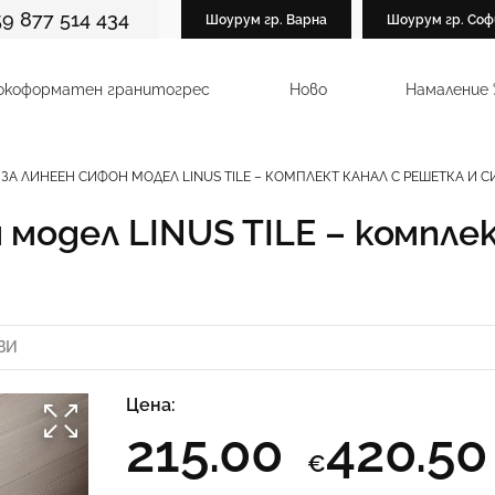
59 877 514 434
Шоурум гр. Варна
Шоурум гр. Соф
окоформатен гранитогрес
Ново
Намаление
ЗА ЛИНЕЕН СИФОН МОДЕЛ LINUS TILE – КОМПЛЕКТ КАНАЛ С РЕШЕТКА И 
 модел LINUS TILE – компле
ВИ
Цена:
215.00
420.5
€